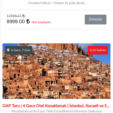
İstanbul Kalkışlı / Otobüs ile gidiş dönüş
11998.67
Detaylar
8999.00
'den başlayan
4 Gece, 7 Gün
%10 İndirim
GAP Turu | 4 Gece Otel Konaklamalı | İstanbul, Kocaeli ve Sakarya Hareketli
Mezopotamya'nın Eşsiz Tarihi Güzelliklerini Görmeye Gidiyoruz