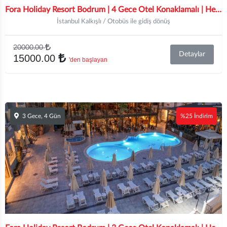
Fora Holiday Resort Bodrum | 4 Gece Otel Konaklamalı | Her Şey Dahil Konsept | İstanbul, İzmit, Bursa ve İzmir Hareketli
İstanbul Kalkışlı / Otobüs ile gidiş dönüş
20000.00
Detaylar
15000.00
'den başlayan
3 Gece, 4 Gün
%25 İndirim