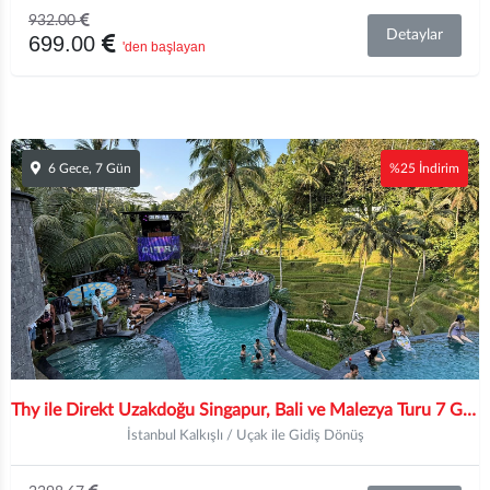
932.00
Detaylar
699.00
'den başlayan
6 Gece, 7 Gün
%25 İndirim
Thy ile Direkt Uzakdoğu Singapur, Bali ve Malezya Turu 7 Gece Konaklamalı İstanbul Hareketli
İstanbul Kalkışlı / Uçak ile Gidiş Dönüş