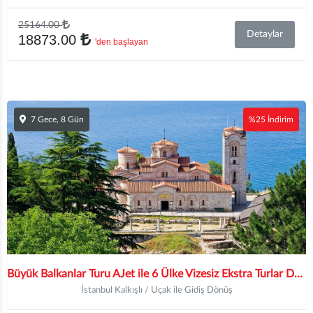
25164.00
Detaylar
18873.00
'den başlayan
7 Gece, 8 Gün
%25 İndirim
Büyük Balkanlar Turu AJet ile 6 Ülke Vizesiz Ekstra Turlar Dahil | 7 Gece Otel Konaklamalı | İstanbul Çıkışlı Priştine Gidiş
İstanbul Kalkışlı / Uçak ile Gidiş Dönüş