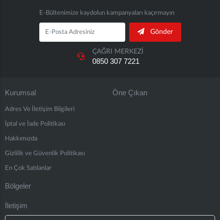
E-Bültenimize kaydolun kampanyaları kaçırmayın
Gönder
ÇAĞRI MERKEZİ
0850 307 7221
Kurumsal
Öne Çıkan
Adres Ve İletişim Bilgileri
İptal ve İade Politikası
Hakkımızda
Gizlilik ve Güvenlik Politikası
En Çok Satılanlar
Bölgeler
İletişim