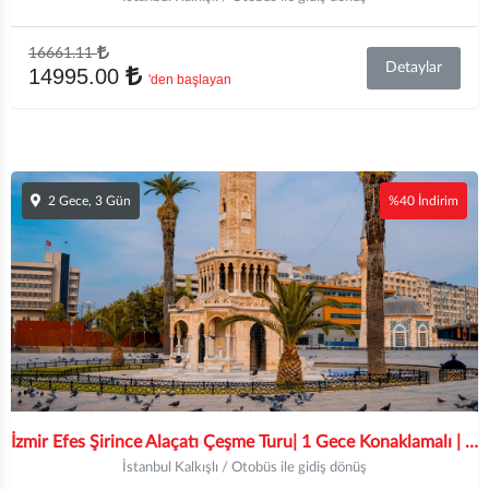
16661.11
Detaylar
14995.00
'den başlayan
2 Gece, 3 Gün
%40 İndirim
İzmir Efes Şirince Alaçatı Çeşme Turu| 1 Gece Konaklamalı | İstanbul ve Bursa Hareketli
İstanbul Kalkışlı / Otobüs ile gidiş dönüş