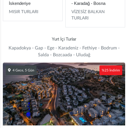
İskenderiye
- Karadağ - Bosna
MISIR TURLARI
VİZESİZ BALKAN
TURLARI
Yurt İçi Turlar
Kapadokya - Gap - Ege - Karadeniz - Fethiye - Bodrum -
Salda - Bozcaada - Uludağ
4 Gece, 5 Gün
%25 İndirim