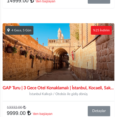
14999.00
'den başlayan
4 Gece, 5 Gün
%25 İndirim
GAP Turu | 3 Gece Otel Konaklamalı | İstanbul, Kocaeli, Sakarya Ve Ankara Hareketli
İstanbul Kalkışlı / Otobüs ile gidiş dönüş
13332.00
Detaylar
9999.00
'den başlayan