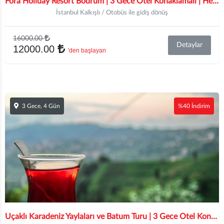
Fora Holiday Resort Bodrum | 3 Gece Otel Konaklamalı | Her Şey Dahil Konsept | İstanbul, İzmit, Bursa ve İzmir Hareketli
İstanbul Kalkışlı / Otobüs ile gidiş dönüş
16000.00
Detaylar
12000.00
'den başlayan
3 Gece, 4 Gün
%40 İndirim
Uçaklı Karadeniz Yaylaları ve Batum Turu | 3 Gece Otel Konaklamalı | İstanbul Hareketli