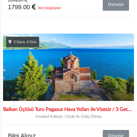
2398.67
Detaylar
1799.00
'den başlayan
3 Gece, 4 Gün
Balkan Üçlüsü Turu Pegasus Hava Yolları ile Vizesiz / 3 Gece Otel Konaklamalı / İstanbul Çıkışlı
İstanbul Kalkışlı / Uçak ile Gidiş Dönüş
Bilgi Alınız
Detaylar