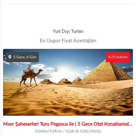
Yurt Dışı Turları
En Uygun Fiyat Avantajları
5 Gece, 6 Gün
%25 İndirim
Mısır Şaheserleri Turu Pegasus ile | 5 Gece Otel Konaklamalı | İstanbul Çıkışlı | Hurgada Gidiş
İstanbul Kalkışlı / Uçak ile Gidiş Dönüş