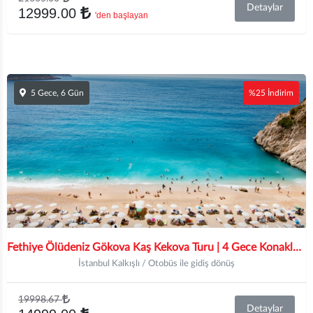
Detaylar
12999.00
'den başlayan
5 Gece, 6 Gün
%25 İndirim
Fethiye Ölüdeniz Gökova Kaş Kekova Turu | 4 Gece Konaklamalı | İstanbul ve Bursa Hareketli
İstanbul Kalkışlı / Otobüs ile gidiş dönüş
19998.67
Detaylar