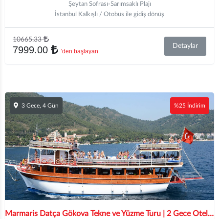
Şeytan Sofrası-Sarımsaklı Plajı
İstanbul Kalkışlı / Otobüs ile gidiş dönüş
10665.33
Detaylar
7999.00
'den başlayan
3 Gece, 4 Gün
%25 İndirim
Marmaris Datça Gökova Tekne ve Yüzme Turu | 2 Gece Otel Konaklamalı | İstanbul ve Bursa Hareketli