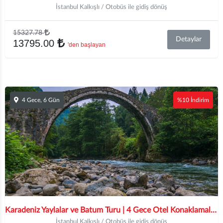
İstanbul Kalkışlı / Otobüs ile gidiş dönüş
15327.78
Detaylar
13795.00
'den başlayan
4 Gece, 6 Gün
%10 İndirim
Karadeniz Yaylalar ve Batum Turu | 4 Gece Otel Konaklamalı | İstanbul, Kocaeli ve Sakarya Hareketli
İstanbul Kalkışlı / Otobüs ile gidiş dönüş