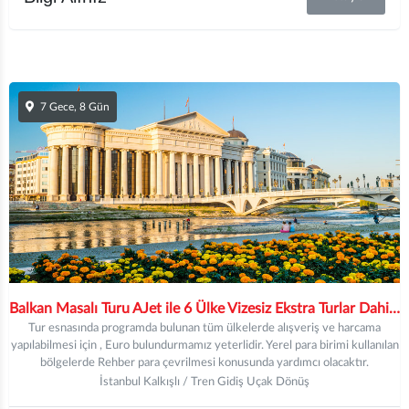
7 Gece, 8 Gün
Balkan Masalı Turu AJet ile 6 Ülke Vizesiz Ekstra Turlar Dahil / 7 Gece Otel Konaklamalı / İstanbul Çıkışlı
Tur esnasında programda bulunan tüm ülkelerde alışveriş ve harcama
yapılabilmesi için , Euro bulundurmamız yeterlidir. Yerel para birimi kullanılan
bölgelerde Rehber para çevrilmesi konusunda yardımcı olacaktır.
İstanbul Kalkışlı / Tren Gidiş Uçak Dönüş