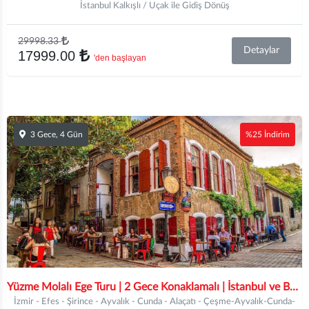
İstanbul Kalkışlı / Uçak ile Gidiş Dönüş
29998.33
Detaylar
17999.00
'den başlayan
3 Gece, 4 Gün
%25 İndirim
Yüzme Molalı Ege Turu | 2 Gece Konaklamalı | İstanbul ve Bursa Hareketli
İzmir - Efes - Şirince - Ayvalık - Cunda - Alaçatı - Çeşme-Ayvalık-Cunda-