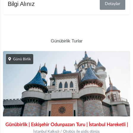
Bilgi Alınız
Detaylar
Günübirlik Turlar
Günü Birlik
Günübirlik | Eskişehir Odunpazarı Turu | İstanbul Hareketli |
İstanbul Kalkışlı / Otobüs ile gidiş dönüş