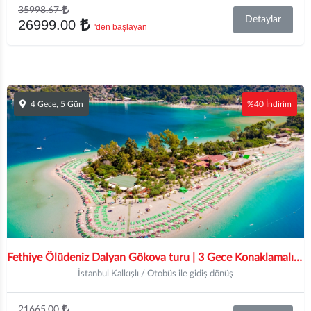
35998.67
Detaylar
26999.00
'den başlayan
4 Gece, 5 Gün
%40 İndirim
Fethiye Ölüdeniz Dalyan Gökova turu | 3 Gece Konaklamalı | İstanbul ve Bursa Hareketli
İstanbul Kalkışlı / Otobüs ile gidiş dönüş
21665.00