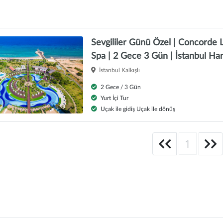
Sevgililer Günü Özel | Concorde
Spa | 2 Gece 3 Gün | İstanbul Har
İstanbul Kalkışlı
2 Gece / 3 Gün
Yurt İçi Tur
Uçak ile gidiş Uçak ile dönüş
1