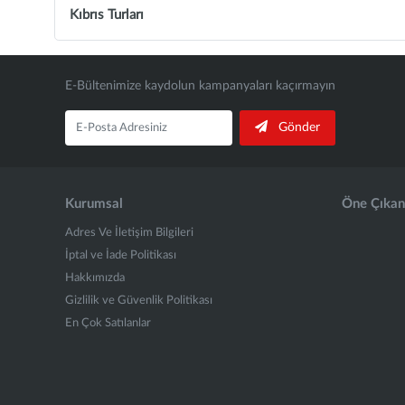
Kıbrıs Turları
E-Bültenimize kaydolun kampanyaları kaçırmayın
Gönder
Kurumsal
Öne Çıkan
Adres Ve İletişim Bilgileri
İptal ve İade Politikası
Hakkımızda
Gizlilik ve Güvenlik Politikası
En Çok Satılanlar