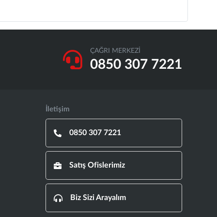
ÇAĞRI MERKEZİ
0850 307 7221
İletişim
0850 307 7221
Satış Ofislerimiz
Biz Sizi Arayalım