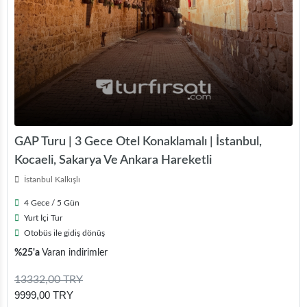
GAP Turu | 3 Gece Otel Konaklamalı | İstanbul,
Kocaeli, Sakarya Ve Ankara Hareketli
İstanbul Kalkışlı
4 Gece / 5 Gün
Yurt İçi Tur
Otobüs ile gidiş dönüş
%25'a
Varan indirimler
13332,00 TRY
9999,00 TRY