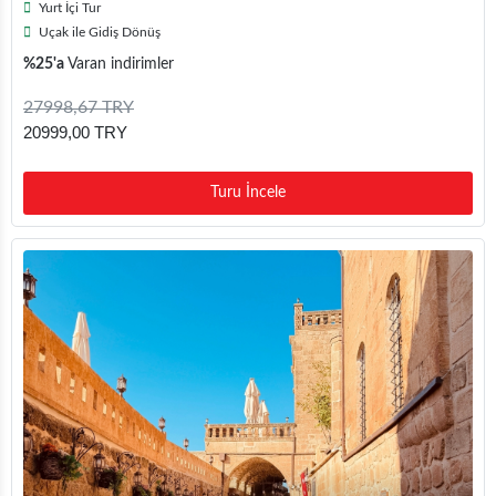
Yurt İçi Tur
Uçak ile Gidiş Dönüş
%25'a
Varan indirimler
27998,67 TRY
20999,00 TRY
Turu İncele