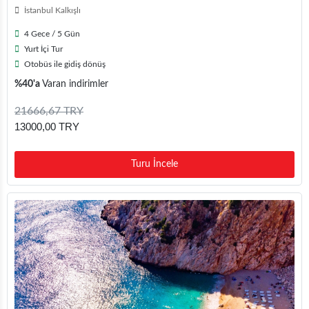
İstanbul Kalkışlı
4 Gece / 5 Gün
Yurt İçi Tur
Otobüs ile gidiş dönüş
%40'a
Varan indirimler
21666,67 TRY
13000,00 TRY
Turu İncele