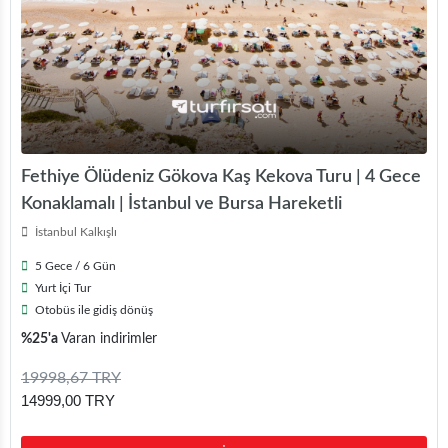
Fethiye Ölüdeniz Gökova Kaş Kekova Turu | 4 Gece
Konaklamalı | İstanbul ve Bursa Hareketli
İstanbul Kalkışlı
5 Gece / 6 Gün
Yurt İçi Tur
Otobüs ile gidiş dönüş
%25'a
Varan indirimler
19998,67 TRY
14999,00 TRY