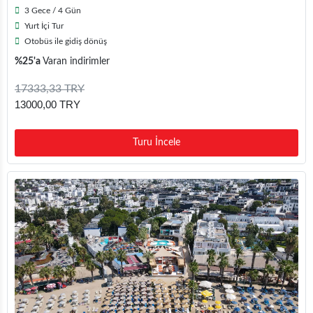
3 Gece / 4 Gün
Yurt İçi Tur
Otobüs ile gidiş dönüş
%25'a
Varan indirimler
17333,33 TRY
13000,00 TRY
Turu İncele