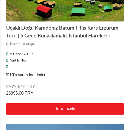
Uçaklı Doğu Karadeniz Batum Tiflis Kars Erzurum
Turu | 5 Gece Konaklamalı | İstanbul Hareketli
İstanbul Kalkışlı
5 Gece / 6 Gün
Yurt İçi Tur
%10'a
Varan indirimler
29994,44 TRY
26995,00 TRY
Turu İncele