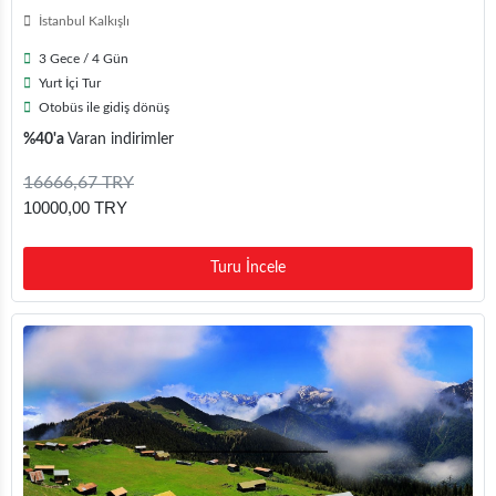
İstanbul Kalkışlı
3 Gece / 4 Gün
Yurt İçi Tur
Otobüs ile gidiş dönüş
%40'a
Varan indirimler
16666,67 TRY
10000,00 TRY
Turu İncele