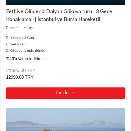
Fethiye Ölüdeniz Dalyan Gökova turu | 3 Gece
Konaklamalı | İstanbul ve Bursa Hareketli
İstanbul Kalkışlı
4 Gece / 5 Gün
Yurt İçi Tur
Otobüs ile gidiş dönüş
%40'a
Varan indirimler
21665,00 TRY
12999,00 TRY
Turu İncele