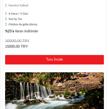
İstanbul Kalkışlı
4 Gece / 5 Gün
Yurt İçi Tur
Otobüs ile gidiş dönüş
%25'a
Varan indirimler
20000,00 TRY
15000,00 TRY
Turu İncele