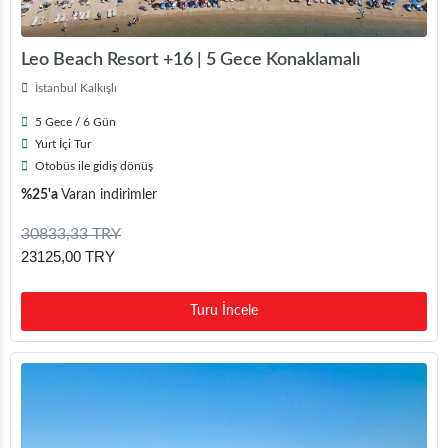
Leo Beach Resort +16 | 5 Gece Konaklamalı
İstanbul Kalkışlı
5 Gece / 6 Gün
Yurt İçi Tur
Otobüs ile gidiş dönüş
%25'a
Varan indirimler
30833,33 TRY
23125,00 TRY
Turu İncele