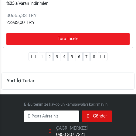
%25'a
Varan indirimler
30665,33 TRY
22999,00 TRY
Turu İncele
1
2
3
4
5
6
7
8
Yurt İçi Turlar
E-Bültenimize kaydolun kampanyaları kaçırmayın
Gönder
ÇAĞRI MERKEZİ
0850 307 7221