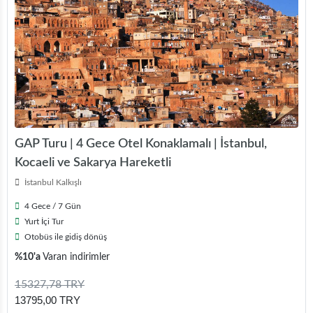
GAP Turu | 4 Gece Otel Konaklamalı | İstanbul,
Kocaeli ve Sakarya Hareketli
İstanbul Kalkışlı
4 Gece / 7 Gün
Yurt İçi Tur
Otobüs ile gidiş dönüş
%10'a
Varan indirimler
15327,78 TRY
13795,00 TRY