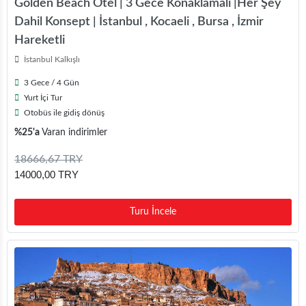
Golden Beach Otel | 3 Gece Konaklamalı |Her Şey
Dahil Konsept | İstanbul , Kocaeli , Bursa , İzmir
Hareketli
İstanbul Kalkışlı
3 Gece / 4 Gün
Yurt İçi Tur
Otobüs ile gidiş dönüş
%25'a
Varan indirimler
18666,67 TRY
14000,00 TRY
Turu İncele